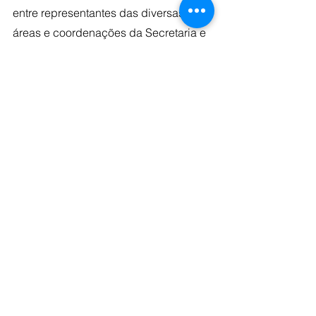
entre representantes das diversas 
áreas e coordenações da Secretaria e 
grupos de estudantes
Desenhado no âmbito do 
Projeto 
Repórter do Futuro
, o módulo é gratuito 
com apoio da 
Associação Brasileira 
de Jornalismo Investigativo
 e 
realização da OBORÉ, 
Instituto de 
Pesquisa e Formação em Políticas 
Públicas e Sociais (IPFD) 
e 
Secretaria 
Municipal de Direitos Humanos e 
Cidadania de São Paulo (SMDHC-SP)
.
Saiba tudo sobre o módulo
 clicando 
aqui
Por Thaís Manhães.