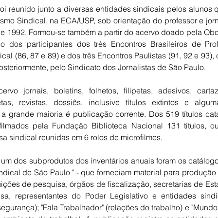
 foi reunido junto a diversas entidades sindicais pelos alunos
lismo Sindical, na ECA/USP, sob orientação do professor e jorn
e 1992. Formou-se também a partir do acervo doado pela Obor
do dos participantes dos três Encontros Brasileiros de Prof
al (86, 87 e 89) e dos três Encontros Paulistas (91, 92 e 93)
steriormente, pelo Sindicato dos Jornalistas de São Paulo.
vo jornais, boletins, folhetos, filipetas, adesivos, carta
tas, revistas, dossiês, inclusive títulos extintos e algu
a grande maioria é publicação corrente. Dos 519 títulos ca
filmados pela Fundação Biblioteca Nacional 131 títulos, ou
a sindical reunidas em 6 rolos de microfilmes.
 um dos subprodutos dos inventários anuais foram os catálogo
dical de São Paulo " - que forneciam material para produção
uições de pesquisa, órgãos de fiscalização, secretarias de Est
a, representantes do Poder Legislativo e entidades sindic
segurança); "Fala Trabalhador" (relações do trabalho) e "Mundo