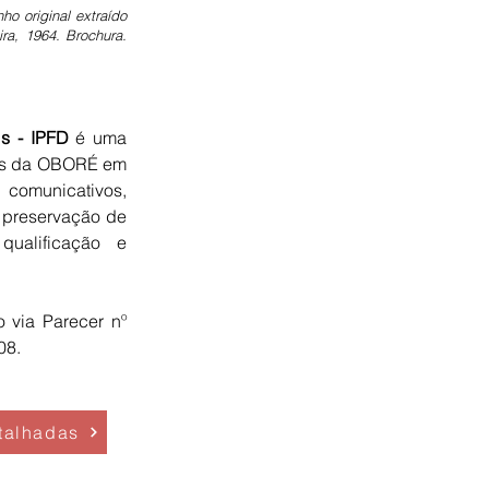
o original extraído
ra, 1964. Brochura.
is - IPFD
é uma
iros da OBORÉ em
 comunicativos,
e preservação de
qualificação e
 via Parecer nº
08.
talhadas