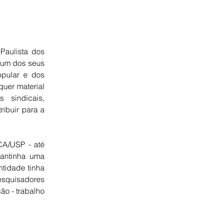
Paulista dos
 um dos seus
opular e dos
quer material
 sindicais,
ribuir para a
CA/USP - até
mantinha uma
ntidade tinha
esquisadores
ão - trabalho