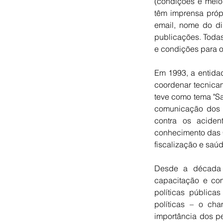
(condições e meio 
têm imprensa própr
email, nome do di
publicações. Todas
e condições para o
Em 1993, a entida
coordenar tecnica
teve como tema "Sa
comunicação dos 
contra os aciden
conhecimento das 
fiscalização e saú
Desde a década d
capacitação e com
políticas públic
políticas – o cha
importância dos p