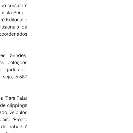
 que cursaram
alista Sergio
é Editorial e
issionais da
, coordenados
zes, brindes,
mas coleções
talogados até
 seja, 5.587
s "Para Falar
 de clippings
ado, veículos
ais: "Pronto
 do Trabalho"