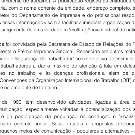
ambiente de trabalho). A publicação registra as entidades 
ia, com o nome corrente da entidade, endereço completo, te
retor do Departamento de Imprensa e do profissional respo
 essas informações visam a facilitar a imediata organização d
 surgimento de uma verdadeira "multi-agência sindical de notíc
de foi convidada pela Secretaria de Estado de Relações do T
mente o Prêmio Imprensa Sindical. Renascido em outros mold
úde e Segurança do Trabalhador" com o objetivo de estimula
trabalhadores a dar o máximo de atenção à luta em defe
tes no trabalho e às doenças profissionais, além de po
Convenções da Organização Internacional do Trabalho (OIT) q
de no ambiente de trabalho.
e 1990, tem desenvolvido atividades ligadas à área d
unicação, especialmente voltadas à potencialização dos 
as e da participação da população na condução e fiscali
mado controle social. Seus projetos e propostas procura
equenos meios de comunicação – populares e alternativos – e