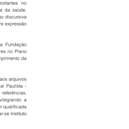
ortantes no
ea da saúde,
o discursiva
vre expressão
ela Fundação
res no Plano
mprimento da
 aos arquivos
l Paulista -
referências,
vilegiando a
r qualificada
-se Instituto