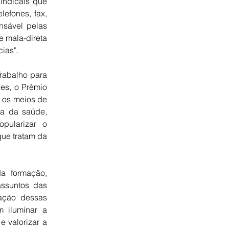
sindicais que
lefones, fax,
nsável pelas
e mala-direta
ias".
rabalho para
es, o Prêmio
r os meios de
sa da saúde,
pularizar o
ue tratam da
a formação,
assuntos das
zação dessas
m iluminar a
 valorizar a