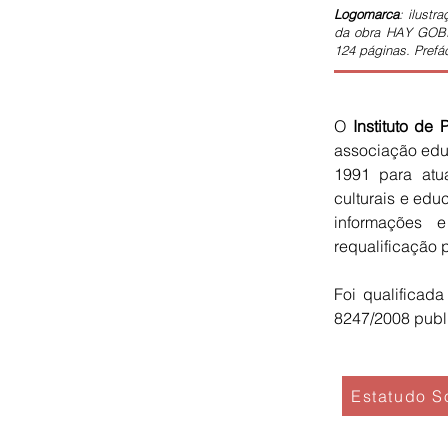
O
Logomarca
: ilust
da obra HAY GOBIER
124 páginas. Prefá
O
Instituto de
associação educ
1991 para atua
culturais e edu
informações e
requalificação p
Foi qualificad
8247/2008 publi
Estatudo S