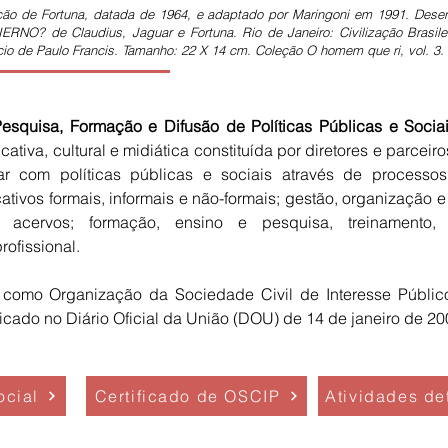
 Instituto
ração de Fortuna, datada de 1964, e adaptado por Maringoni em 1991. Desenh
NO? de Claudius, Jaguar e Fortuna. Rio de Janeiro: Civilização Brasilei
cio de Paulo Francis. Tamanho: 22 X 14 cm. Coleção O homem que ri, vol. 3.
 Pesquisa, Formação e Difusão de Políticas Públicas e Socia
ativa, cultural e midiática constituída por diretores e parce
r com políticas públicas e sociais através de processos
cativos formais, informais e não-formais; gestão, organização 
 acervos; formação, ensino e pesquisa, treinamento, 
rofissional.
a como Organização da Sociedade Civil de Interesse Público
cado no Diário Oficial da União (DOU) de 14 de janeiro de 20
ocial
Certificado de OSCIP
Atividades de