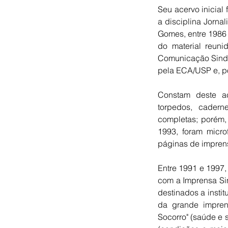
Seu acervo inicial
a disciplina Jorna
Gomes, entre 1986 
do material reuni
Comunicação Sindic
pela ECA/USP e, po
Constam deste acer
torpedos, caderne
completas; porém, 
1993, foram micro
páginas de imprens
Entre 1991 e 1997,
com a Imprensa Sin
destinados a instit
da grande imprens
Socorro" (saúde e 