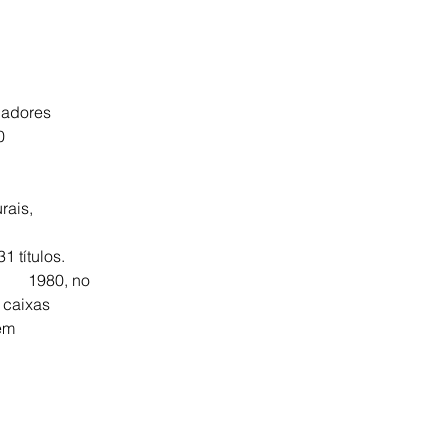
lhadores
0
rais,
 títulos.
0 e 1980, no
 caixas
em