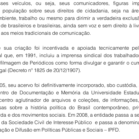
es veículos, ou seja, seus comunicadores, figuras imp
 população sobre seus direitos de cidadania, seja na ár
biente, trabalho ou mesmo para dirimir a verdadeira exclusã
de brasileiros e brasileiras, ainda sem voz e sem direito à li
o aos meios tradicionais de comunicação.
ue sua criação foi incentivada e apoiada tecnicamente p
al que, em 1991, incluiu a imprensa sindical dos trabalhado
ofilmagem de Periódicos como forma divulgar e garantir o cu
gal (Decreto nº 1825 de 20/12/1907).
05, seu acervo foi definitivamente incorporado, sbo custódia,
ntro de Documentação e Memória da Universidade Estadua
tro aglutinador de arquivos e coleções, de informações, 
as sobre a história política do Brasil contemporâneo, pri
a e dos movimentos sociais. Em 2008, a entidade passa a se
a Sociedade Civil de Interesse Público e passa a denominar
ção e Difusão em Políticas Públicas e Sociais – IPFD.