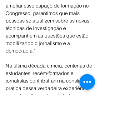
ampliar esse espaço de formação no 
Congresso, garantimos que mais 
pessoas se atualizem sobre as novas 
técnicas de investigação e 
acompanhem as questões que estão 
mobilizando o jornalismo e a 
democracia.”
Na última década e meia, centenas de 
estudantes, recém-formados e 
jornalistas contribuíram na construção 
prática dessa verdadeira experiência 
educativa. A memória de todas as 
coberturas do Congresso pode ser 
conferida no blog 
https://congressoabraji.wordpress.com
.
A Redação-laboratório de cobertura 