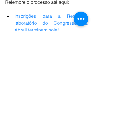
Relembre o processo até aqui:
Inscrições para a Redação-
laboratório do Congresso da 
Abraji terminam hoje!
OBORÉ e Abraji divulgam 
selecionados para a Redação-
Laboratório Repórter do Futuro
1ª oficina do módulo Redação-
laboratorial do Repórter do Futuro 
acontece neste sábado | Notícias | 
OBORÉ Projetos Especiais
Produção de texto é o tema do 
encontro de formação da Redação 
Laboratorial deste sábado, 14
Neste sábado tem penúltima 
oficina da Redação-laboratório do 
Repórter do Futuro
https://obore.com/noticia/ultima-