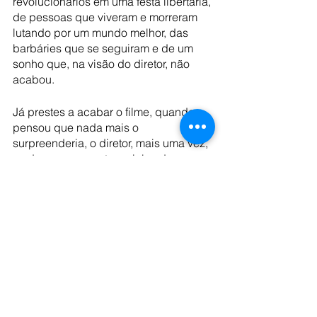
revolucionários em uma festa libertária, 
de pessoas que viveram e morreram 
lutando por um mundo melhor, das 
barbáries que se seguiram e de um 
sonho que, na visão do diretor, não 
acabou. 
Já prestes a acabar o filme, quando 
pensou que nada mais o 
surpreenderia, o diretor, mais uma vez, 
se depara com outros ciclos da 
história. Fidel Castro anuncia sua 
aposentadoria, o mercado financeiro 
que simboliza o capitalismo entra em 
colapso e pede ajuda ao Estado, os 
presidentes Barack Obama e Hugo 
Chávez apertam as mãos, o bloqueio 
norte americano a Cuba é levantado. 
Para  Silvio, “a história não tem ponto 
final, ela termina com reticências. 