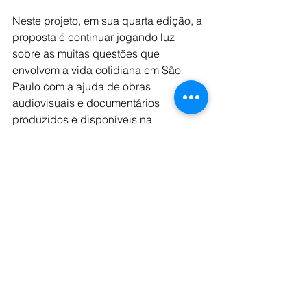
Neste projeto, em sua quarta edição, a 
proposta é continuar jogando luz 
sobre as muitas questões que 
envolvem a vida cotidiana em São 
Paulo com a ajuda de obras 
audiovisuais e documentários 
produzidos e disponíveis na 
plataforma da SPCine para, em 
seguida, discutir novas pautas e 
incentivar novas produções e 
narrativas jornalísticas e audiovisuais.  
SERVIÇO
“Cinema e Jornalismo: Luzes sobre 
São Paulo” - 4ª edição | 2024
Inscrições
:  até 15 de junho
Encontros em formato remoto com 
atividades de campo presenciais para 