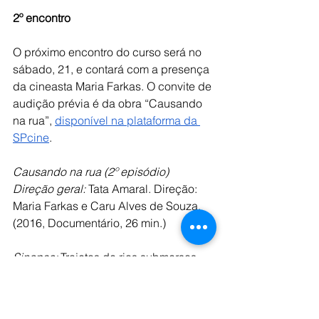
2º encontro
O próximo encontro do curso será no 
sábado, 21, e contará com a presença 
da cineasta Maria Farkas. O convite de 
audição prévia é da obra “Causando 
na rua”, 
disponível na plataforma da 
SPcine
.
Causando na rua (2º episódio)
Direção geral: 
Tata Amaral. Direção: 
Maria Farkas e Caru Alves de Souza. 
(2016, Documentário, 26 min.)
Sinopse: 
Trajetos de rios submersos. 
No passeio, temas como a 
revitalização destes rios e a abertura 
deles é discutida com os participantes 